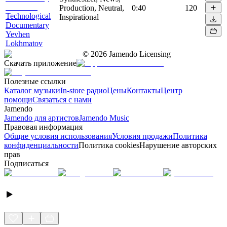
Production, Neutral,
0:40
120
Technological
Inspirational
Documentary
Yevhen
Lokhmatov
©
2026
Jamendo Licensing
Скачать приложение
Полезные ссылки
Каталог музыки
In-store радио
Цены
Контакты
Центр
помощи
Связаться с нами
Jamendo
Jamendo для артистов
Jamendo Music
Правовая информация
Общие условия использования
Условия продажи
Политика
конфиденциальности
Политика cookies
Нарушение авторских
прав
Подписаться