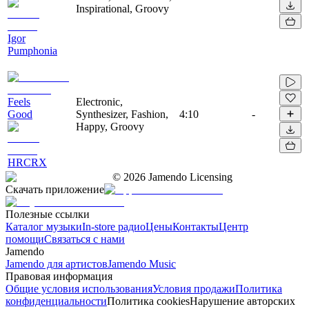
Inspirational, Groovy
Igor
Pumphonia
Feels
Electronic,
Good
Synthesizer, Fashion,
4:10
-
Happy, Groovy
HRCRX
©
2026
Jamendo Licensing
Скачать приложение
Полезные ссылки
Каталог музыки
In-store радио
Цены
Контакты
Центр
помощи
Связаться с нами
Jamendo
Jamendo для артистов
Jamendo Music
Правовая информация
Общие условия использования
Условия продажи
Политика
конфиденциальности
Политика cookies
Нарушение авторских