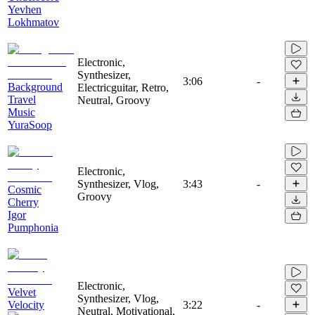
Yevhen
Lokhmatov
Electronic,
Synthesizer,
3:06
-
Background
Electricguitar, Retro,
Travel
Neutral, Groovy
Music
YuraSoop
Electronic,
Synthesizer, Vlog,
3:43
-
Cosmic
Groovy
Cherry
Igor
Pumphonia
Electronic,
Velvet
Synthesizer, Vlog,
Velocity
3:22
-
Neutral, Motivational,