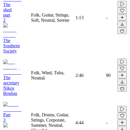
The
shed
part
Folk, Guitar, Strings,
1:13
-
2
Soft, Neutral, Serene
The
Southern
Society
Folk, Wind, Tuba,
2:46
90
The
Neutral
secretary
Nikos
Boubas
Part
Folk, Drums, Guitar,
3
Strings, Corporate,
4:44
-
Summer, Neutral,