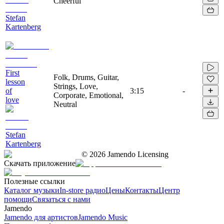
Cheerful
Stefan
Kartenberg
First
Folk, Drums, Guitar,
lesson
Strings, Love,
of
3:15
-
Corporate, Emotional,
love
Neutral
Stefan
Kartenberg
©
2026
Jamendo Licensing
Скачать приложение
Полезные ссылки
Каталог музыки
In-store радио
Цены
Контакты
Центр
помощи
Связаться с нами
Jamendo
Jamendo для артистов
Jamendo Music