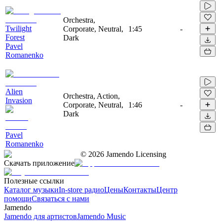
Orchestra,
Twilight
Corporate, Neutral,
1:45
-
Forest
Dark
Pavel
Romanenko
Alien
Orchestra, Action,
Invasion
Corporate, Neutral,
1:46
-
Dark
Pavel
Romanenko
©
2026
Jamendo Licensing
Скачать приложение
Полезные ссылки
Каталог музыки
In-store радио
Цены
Контакты
Центр
помощи
Связаться с нами
Jamendo
Jamendo для артистов
Jamendo Music