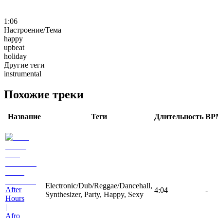
1:06
Настроение/Тема
happy
upbeat
holiday
Другие теги
instrumental
Похожие треки
Название
Теги
Длительность
BP
Electronic/Dub/Reggae/Dancehall,
After
4:04
-
Synthesizer, Party, Happy, Sexy
Hours
|
Afro