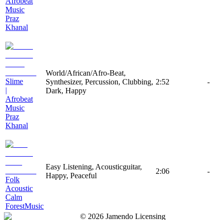
Afrobeat
Music
Praz
Khanal
World/African/Afro-Beat,
Slime
Synthesizer, Percussion, Clubbing,
2:52
-
|
Dark, Happy
Afrobeat
Music
Praz
Khanal
Easy Listening, Acousticguitar,
2:06
-
Happy, Peaceful
Folk
Acoustic
Calm
ForestMusic
©
2026
Jamendo Licensing