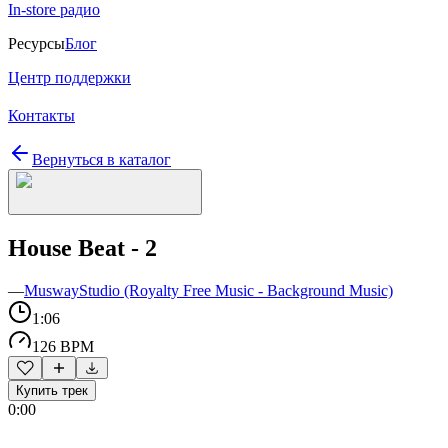
In-store радио
Ресурсы
Блог
Центр поддержки
Контакты
Вернуться в каталог
House Beat - 2
—
MuswayStudio (Royalty Free Music - Background Music)
1:06
126 BPM
Купить трек
0:00