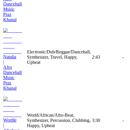
Dancehall
Music
Praz
Khanal
Electronic/Dub/Reggae/Dancehall,
Natalia
Synthesizer, Travel, Happy,
2:43
-
|
Upbeat
Afro
Dancehall
Music
Praz
Khanal
World/African/Afro-Beat,
Wordle
Synthesizer, Percussion, Clubbing,
3:30
-
|
Happy, Upbeat