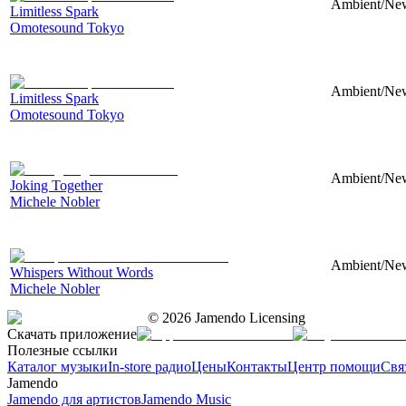
Ambient/New 
Limitless Spark
Omotesound Tokyo
Ambient/New 
Limitless Spark
Omotesound Tokyo
Ambient/New 
Joking Together
Michele Nobler
Ambient/New 
Whispers Without Words
Michele Nobler
©
2026
Jamendo Licensing
Скачать приложение
Полезные ссылки
Каталог музыки
In-store радио
Цены
Контакты
Центр помощи
Свя
Jamendo
Jamendo для артистов
Jamendo Music