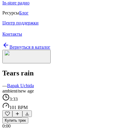
In-store радио
Ресурсы
Блог
Центр поддержки
Контакты
Вернуться в каталог
Tears rain
—
Bapak Uchida
ambient/new age
3:33
101 BPM
Купить трек
0:00