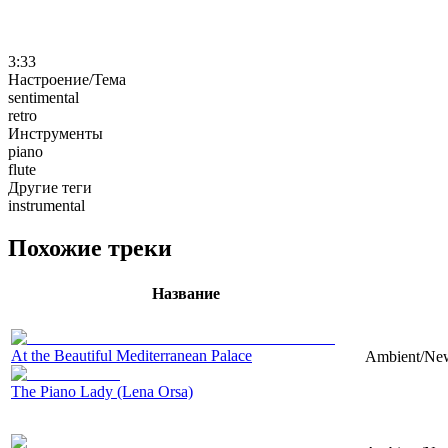
3:33
Настроение/Тема
sentimental
retro
Инструменты
piano
flute
Другие теги
instrumental
Похожие треки
Название
At the Beautiful Mediterranean Palace
Ambient/New 
The Piano Lady (Lena Orsa)