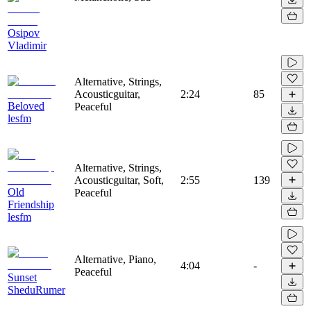
Osipov
Vladimir
Alternative, Strings,
Acousticguitar,
2:24
85
Beloved
Peaceful
lesfm
Alternative, Strings,
Acousticguitar, Soft,
2:55
139
Old
Peaceful
Friendship
lesfm
Alternative, Piano,
4:04
-
Peaceful
Sunset
SheduRumer