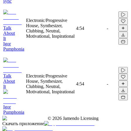
sync
Electronic/Progressive
House, Synthesizer,
Talk
4:54
-
Clubbing, Neutral,
About
Motivational, Inspirational
It
Igor
Pumphonia
Talk
Electronic/Progressive
About
House, Synthesizer,
4:54
-
It
Clubbing, Neutral,
Motivational, Inspirational
Igor
Pumphonia
©
2026
Jamendo Licensing
Скачать приложение