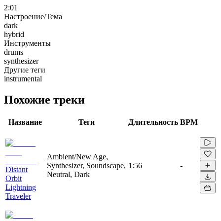
2:01
Настроение/Тема
dark
hybrid
Инструменты
drums
synthesizer
Другие теги
instrumental
Похожие треки
Название
Теги
Длительность
BPM
Ambient/New Age,
Synthesizer, Soundscape,
1:56
-
Distant
Neutral, Dark
Orbit
Lightning
Traveler