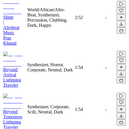
World/African/Afro-
Beat, Synthesizer,
Slime
2:52
-
Percussion, Clubbing,
|
Dark, Happy
Afrobeat
Music
Praz
Khanal
Synthesizer, Horror,
1:54
-
Beyond
Corporate, Neutral, Dark
Arrival
Lightning
Traveler
Synthesizer, Corporate,
1:54
-
Beyond
Scifi, Neutral, Dark
Tomorrow
Lightning
Traveler