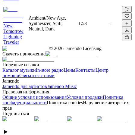
Ambient/New Age,
Synthesizer, Scifi,
1:53
-
New
Neutral, Dark
Tomorrow
Lightning
Traveler
©
2026
Jamendo Licensing
Скачать приложение
Полезные ссылки
Каталог музыки
In-store радио
Цены
Контакты
Центр
помощи
Связаться с нами
Jamendo
Jamendo для артистов
Jamendo Music
Правовая информация
Общие условия использования
Условия продажи
Политика
конфиденциальности
Политика cookies
Нарушение авторских
прав
Подписаться