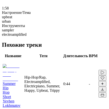
1:58
Настроение/Тема
upbeat
urban
Инструменты
sampler
electroamplified
Похожие треки
Название
Теги
Длительность
BPM
Hip-Hop/Rap,
Electroamplified,
Summer
0:44
-
Electricpiano, Summer,
Hip
Happy, Upbeat, Trippy
Hop
Short
Yevhen
Lokhmatov