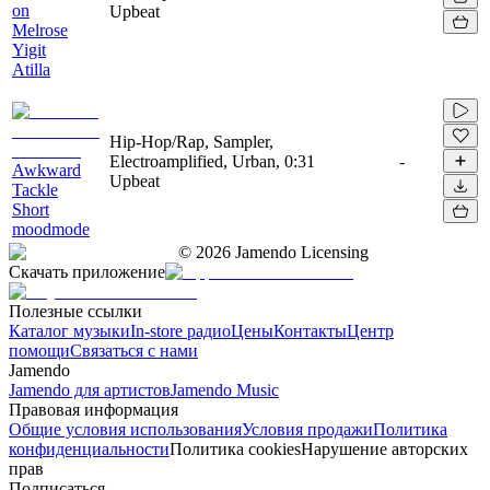
on
Upbeat
Melrose
Yigit
Atilla
Hip-Hop/Rap, Sampler,
Electroamplified, Urban,
0:31
-
Awkward
Upbeat
Tackle
Short
moodmode
©
2026
Jamendo Licensing
Скачать приложение
Полезные ссылки
Каталог музыки
In-store радио
Цены
Контакты
Центр
помощи
Связаться с нами
Jamendo
Jamendo для артистов
Jamendo Music
Правовая информация
Общие условия использования
Условия продажи
Политика
конфиденциальности
Политика cookies
Нарушение авторских
прав
Подписаться