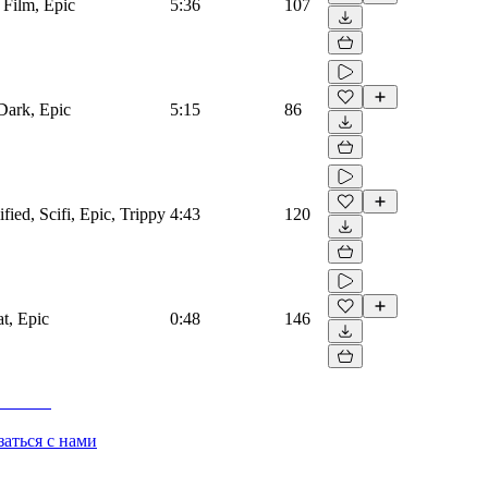
 Film, Epic
5:36
107
 Dark, Epic
5:15
86
fied, Scifi, Epic, Trippy
4:43
120
t, Epic
0:48
146
заться с нами