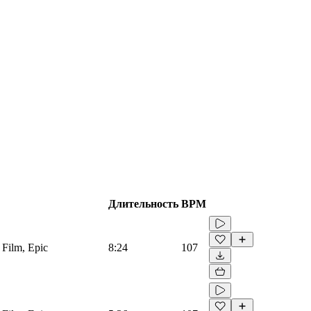
Длительность
BPM
 Film, Epic
8:24
107