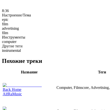
8:36
Настроение/Тема
epic
film
advertising
film
Инструменты
computer
Другие теги
instrumental
Похожие треки
Название
Теги
Computer, Filmscore, Advertising,
Back Home
AlfRaMusic