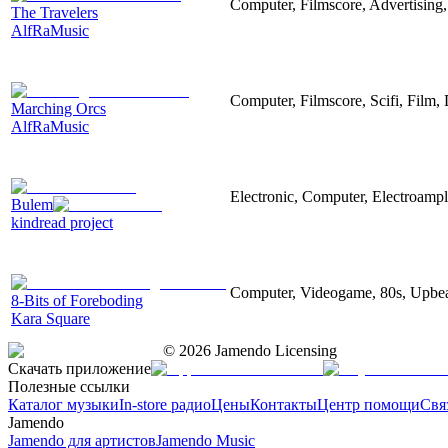
Computer, Filmscore, Advertising,
The Travelers
AlfRaMusic
Computer, Filmscore, Scifi, Film,
Marching Orcs
AlfRaMusic
Electronic, Computer, Electroampli
Bulem
kindread project
Computer, Videogame, 80s, Upbea
8-Bits of Foreboding
Kara Square
©
2026
Jamendo Licensing
Скачать приложение
Полезные ссылки
Каталог музыки
In-store радио
Цены
Контакты
Центр помощи
Свя
Jamendo
Jamendo для артистов
Jamendo Music