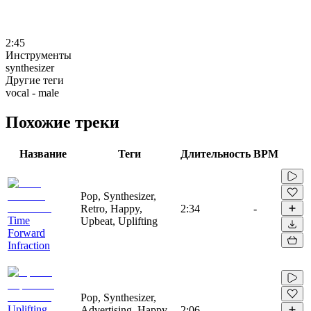
2:45
Инструменты
synthesizer
Другие теги
vocal - male
Похожие треки
Название
Теги
Длительность
BPM
Pop, Synthesizer,
Retro, Happy,
2:34
-
Time
Upbeat, Uplifting
Forward
Infraction
Pop, Synthesizer,
Uplifting
Advertising, Happy,
2:06
-