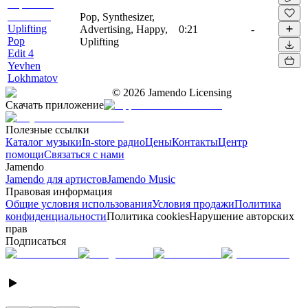
Pop, Synthesizer,
Uplifting
Advertising, Happy,
0:21
-
Pop
Uplifting
Edit 4
Yevhen
Lokhmatov
©
2026
Jamendo Licensing
Скачать приложение
Полезные ссылки
Каталог музыки
In-store радио
Цены
Контакты
Центр
помощи
Связаться с нами
Jamendo
Jamendo для артистов
Jamendo Music
Правовая информация
Общие условия использования
Условия продажи
Политика
конфиденциальности
Политика cookies
Нарушение авторских
прав
Подписаться