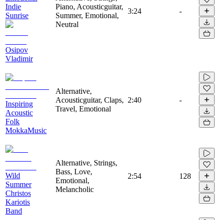
Indie
Piano, Acousticguitar,
3:24
-
Sunrise
Summer, Emotional,
Neutral
Osipov
Vladimir
Alternative,
Acousticguitar, Claps,
2:40
-
Inspiring
Travel, Emotional
Acoustic
Folk
MokkaMusic
Alternative, Strings,
Bass, Love,
Wild
2:54
128
Emotional,
Summer
Melancholic
Christos
Kariotis
Band