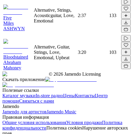
Alternative, Strings,
Acousticguitar, Love,
2:37
133
Five
Emotional
Miles
ASHWYN
Alternative, Guitar,
Strings, Love,
3:20
103
Bloodstained
Emotional, Upbeat
Abraham
Mahoney
©
2026
Jamendo Licensing
Скачать приложение
Полезные ссылки
Каталог музыки
In-store радио
Цены
Контакты
Центр
помощи
Связаться с нами
Jamendo
Jamendo для артистов
Jamendo Music
Правовая информация
Общие условия использования
Условия продажи
Политика
конфиденциальности
Политика cookies
Нарушение авторских
прав