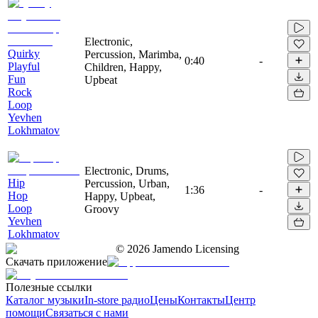
Electronic,
Quirky
Percussion, Marimba,
0:40
-
Playful
Children, Happy,
Fun
Upbeat
Rock
Loop
Yevhen
Lokhmatov
Electronic, Drums,
Hip
Percussion, Urban,
1:36
-
Hop
Happy, Upbeat,
Loop
Groovy
Yevhen
Lokhmatov
©
2026
Jamendo Licensing
Скачать приложение
Полезные ссылки
Каталог музыки
In-store радио
Цены
Контакты
Центр
помощи
Связаться с нами