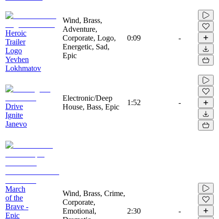
Wind, Brass,
Adventure,
Heroic
Corporate, Logo,
0:09
-
Trailer
Energetic, Sad,
Logo
Epic
Yevhen
Lokhmatov
Electronic/Deep
1:52
-
Drive
House, Bass, Epic
Ignite
Janevo
March
Wind, Brass, Crime,
of the
Corporate,
Brave -
Emotional,
2:30
-
Epic