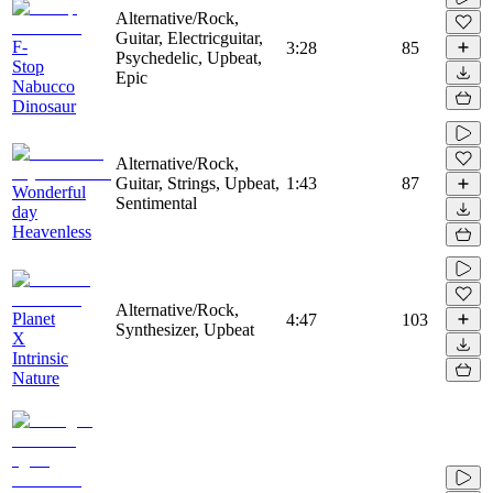
Alternative/Rock,
Guitar, Electricguitar,
F-
3:28
85
Psychedelic, Upbeat,
Stop
Epic
Nabucco
Dinosaur
Alternative/Rock,
Guitar, Strings, Upbeat,
1:43
87
Wonderful
Sentimental
day
Heavenless
Alternative/Rock,
Planet
4:47
103
Synthesizer, Upbeat
X
Intrinsic
Nature