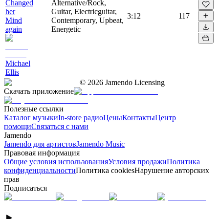
Changed
Alternative/Rock,
her
Guitar, Electricguitar,
3:12
117
Mind
Contemporary, Upbeat,
again
Energetic
Michael
Ellis
©
2026
Jamendo Licensing
Скачать приложение
Полезные ссылки
Каталог музыки
In-store радио
Цены
Контакты
Центр
помощи
Связаться с нами
Jamendo
Jamendo для артистов
Jamendo Music
Правовая информация
Общие условия использования
Условия продажи
Политика
конфиденциальности
Политика cookies
Нарушение авторских
прав
Подписаться