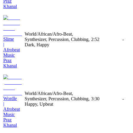
Praz
Khanal
World/African/Afro-Beat,
Slime
Synthesizer, Percussion, Clubbing,
2:52
-
|
Dark, Happy
Afrobeat
Music
Praz
Khanal
World/African/Afro-Beat,
Wordle
Synthesizer, Percussion, Clubbing,
3:30
-
|
Happy, Upbeat
Afrobeat
Music
Praz
Khanal