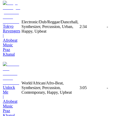
Electronic/Dub/Reggae/Dancehall,
Tokyo
Synthesizer, Percussion, Urban,
2:34
-
Revengers
Happy, Upbeat
|
Afrobeat
Music
Praz
Khanal
World/African/Afro-Beat,
Unlock
Synthesizer, Percussion,
3:05
-
Me
Contemporary, Happy, Upbeat
|
Afrobeat
Music
Praz
Khanal