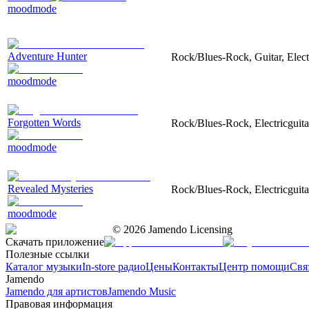
moodmode
Adventure Hunter
Rock/Blues-Rock, Guitar, Electr
moodmode
Forgotten Words
Rock/Blues-Rock, Electricguitar
moodmode
Revealed Mysteries
Rock/Blues-Rock, Electricguitar
moodmode
©
2026
Jamendo Licensing
Скачать приложение
Полезные ссылки
Каталог музыки
In-store радио
Цены
Контакты
Центр помощи
Свя
Jamendo
Jamendo для артистов
Jamendo Music
Правовая информация