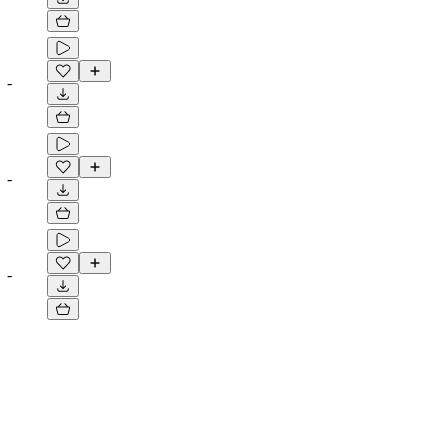
-
-
-