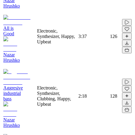
Nazar
Hrushko
All is
Electronic,
Good
Synthesizer, Happy,
3:37
126
Upbeat
Nazar
Hrushko
Aggresive
Electronic,
industrial
Synthesizer,
2:18
128
bass
Clubbing, Happy,
Upbeat
Nazar
Hrushko