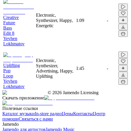
Electronic,
Creative
Synthesizer, Happy,
1:09
-
Future
Energetic
Bass
Edit 8
Yevhen
Lokhmatov
Electronic,
Uplifting
Synthesizer,
1:45
-
Pop
Advertising, Happy,
Loop
Uplifting
Yevhen
Lokhmatov
©
2026
Jamendo Licensing
Скачать приложение
Полезные ссылки
Каталог музыки
In-store радио
Цены
Контакты
Центр
помощи
Связаться с нами
Jamendo
Jamendo для артистов
Jamendo Music