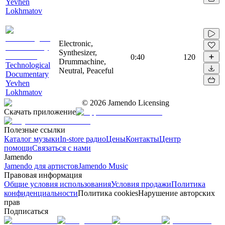
Yevhen
Lokhmatov
Electronic,
Synthesizer,
0:40
120
Drummachine,
Technological
Neutral, Peaceful
Documentary
Yevhen
Lokhmatov
©
2026
Jamendo Licensing
Скачать приложение
Полезные ссылки
Каталог музыки
In-store радио
Цены
Контакты
Центр
помощи
Связаться с нами
Jamendo
Jamendo для артистов
Jamendo Music
Правовая информация
Общие условия использования
Условия продажи
Политика
конфиденциальности
Политика cookies
Нарушение авторских
прав
Подписаться