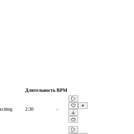
Длительность
BPM
xciting
2:30
-