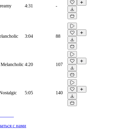
 Dreamy
4:31
-
elancholic
3:04
88
, Melancholic
4:20
107
 Nostalgic
5:05
140
заться с нами