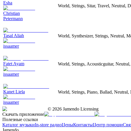
Esha
World, Strings, Sitar, Travel, Neutral,
Christian
Petermann
Tasal Aliah
World, Synthesizer, Strings, Neutral, M
issaamer
Fatet Ayam
World, Strings, Acousticguitar, Neutral
issaamer
Kanet Liela
World, Strings, Piano, Ballad, Neutral,
issaamer
©
2026
Jamendo Licensing
Скачать приложение
Полезные ссылки
Каталог музыки
In-store радио
Цены
Контакты
Центр помощи
Свя
Jamendo