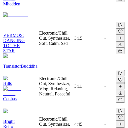
Mhedden
Electronic/Chill
VERMOS:
Out, Synthesizer,
3:15
-
DANCING
Soft, Calm, Sad
TO THE
STAR
TransistorBudddha
Electronic/Chill
Hills
Out, Synthesizer,
3:11
-
Vlog, Relaxing,
Neutral, Peaceful
Cephas
Electronic/Chill
Bright
Out, Synthesizer,
4:45
-
Retro