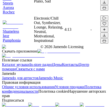
Piano, Sad
Streets
Aurora
Rochez
Electronic/Chill
Out, Synthesizer,
Lounge, Relaxing,
4:13
-
Shameless
Neutral,
Igor
Motivational,
Pumphonia
Inspirational
©
2026
Jamendo Licensing
Скачать приложение
Полезные ссылки
Каталог музыки
In-store радио
Цены
Контакты
Центр
помощи
Связаться с нами
Jamendo
Jamendo для артистов
Jamendo Music
Правовая информация
Общие условия использования
Условия продажи
Политика
конфиденциальности
Политика cookies
Нарушение авторских
прав
Подписаться