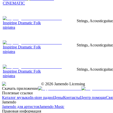
CINEMATIC
Strings, Acousticguitar
Inspiring Dramatic Folk
ninjatea
Strings, Acousticguita
Inspiring Dramatic Folk
ninjatea
Strings, Acousticguita
Inspiring Dramatic Folk
ninjatea
©
2026
Jamendo Licensing
Скачать приложение
Полезные ссылки
Каталог музыки
In-store радио
Цены
Контакты
Центр помощи
Свя
Jamendo
Jamendo для артистов
Jamendo Music
Правовая информация