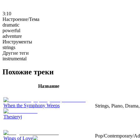
3:10
Настроение/Тема
dramatic
powerful
adventure
Инструменты
strings
Другие теги
instrumental
Похожие треки
Название
When the Symphony Weeps
Strings, Piano, Drama,
Thesieryj
Pop/Contemporary/Adult
Wings of Love