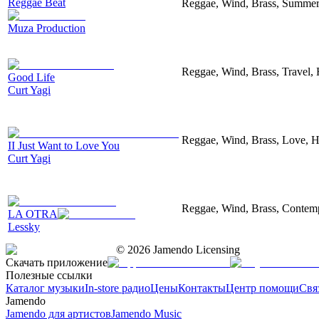
Reggae Beat
Reggae, Wind, Brass, Summer
Muza Production
Reggae, Wind, Brass, Travel,
Good Life
Curt Yagi
Reggae, Wind, Brass, Love, 
II Just Want to Love You
Curt Yagi
Reggae, Wind, Brass, Contem
LA OTRA
Lessky
©
2026
Jamendo Licensing
Скачать приложение
Полезные ссылки
Каталог музыки
In-store радио
Цены
Контакты
Центр помощи
Свя
Jamendo
Jamendo для артистов
Jamendo Music