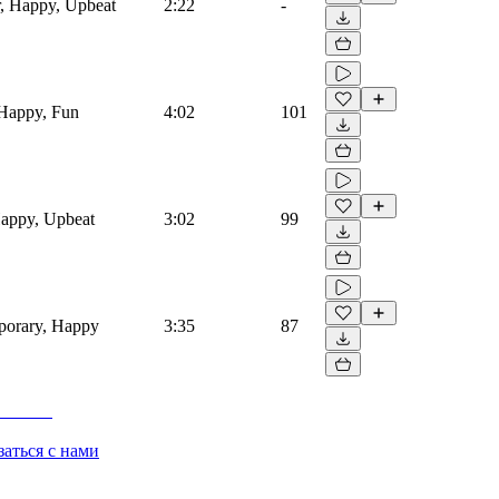
, Happy, Upbeat
2:22
-
 Happy, Fun
4:02
101
Happy, Upbeat
3:02
99
porary, Happy
3:35
87
заться с нами