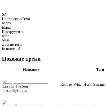
0:54
Настроение/Тема
happy
island
Инструменты
wind
brass
Другие теги
instrumental
Похожие треки
Название
Теги
Reggae, Wind, Horn, Summer,
Lazy In The Sun
piccadillyCircus