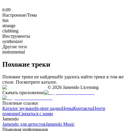
6:09
Настроение/Тема
fun
strange
clubbing
Инструменты
synthesizer
Другие теги
instrumental
Похожие треки
Похожие треки не найдены
Не удалось найти треки в том же
стиле. Посмотрите каталог.
©
2026
Jamendo Licensing
Скачать приложение
Полезные ссылки
Каталог музыки
In-store радио
Цены
Контакты
Центр
помощи
Связаться с нами
Jamendo
Jamendo для артистов
Jamendo Music
Правовая информация