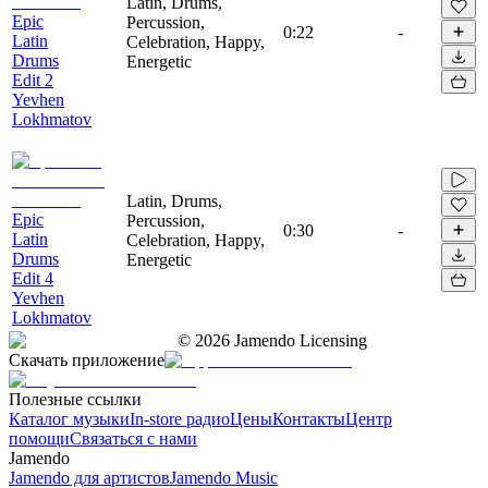
Latin, Drums,
Epic
Percussion,
0:22
-
Latin
Celebration, Happy,
Drums
Energetic
Edit 2
Yevhen
Lokhmatov
Latin, Drums,
Epic
Percussion,
0:30
-
Latin
Celebration, Happy,
Drums
Energetic
Edit 4
Yevhen
Lokhmatov
©
2026
Jamendo Licensing
Скачать приложение
Полезные ссылки
Каталог музыки
In-store радио
Цены
Контакты
Центр
помощи
Связаться с нами
Jamendo
Jamendo для артистов
Jamendo Music