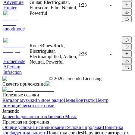
Adventure
Guitar, Electricguitar,
1:23
-
Hunter
Filmscore, Film, Neutral,
Powerful
moodmode
Rock/Blues-Rock,
Electricguitar,
2:26
-
Electroamplified, Action,
Homemade
Neutral, Powerful
Afterjam
Infraction
©
2026
Jamendo Licensing
Скачать приложение
Полезные ссылки
Каталог музыки
In-store радио
Цены
Контакты
Центр
помощи
Связаться с нами
Jamendo
Jamendo для артистов
Jamendo Music
Правовая информация
Общие условия использования
Условия продажи
Политика
конфиденциальности
Политика cookies
Нарушение авторских