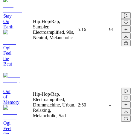
Stay
On
Hip-Hop/Rap,
Earth
Sampler,
5:16
91
Electroamplified, 90s,
Neutral, Melancholic
Ogi
Feel
the
Beat
Out
Hip-Hop/Rap,
of
Electroamplified,
Memory
Drummachine, Urban,
2:50
-
Relaxing,
Melancholic, Sad
Ogi
Feel
the