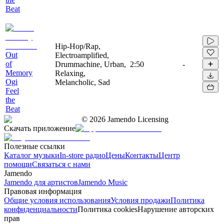
Beat
Hip-Hop/Rap,
Out
Electroamplified,
of
Drummachine, Urban,
2:50
-
Memory
Relaxing,
Ogi
Melancholic, Sad
Feel
the
Beat
©
2026
Jamendo Licensing
Скачать приложение
Полезные ссылки
Каталог музыки
In-store радио
Цены
Контакты
Центр
помощи
Связаться с нами
Jamendo
Jamendo для артистов
Jamendo Music
Правовая информация
Общие условия использования
Условия продажи
Политика
конфиденциальности
Политика cookies
Нарушение авторских
прав