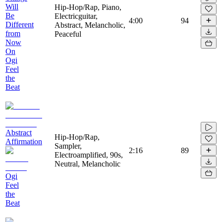
Will
Hip-Hop/Rap, Piano,
Be
Electricguitar,
4:00
94
Different
Abstract, Melancholic,
from
Peaceful
Now
On
Ogi
Feel
the
Beat
Abstract
Hip-Hop/Rap,
Affirmation
Sampler,
2:16
89
Electroamplified, 90s,
Neutral, Melancholic
Ogi
Feel
the
Beat