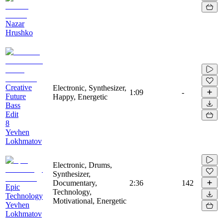
Nazar
Hrushko
Creative
Electronic, Synthesizer,
1:09
-
Future
Happy, Energetic
Bass
Edit
8
Yevhen
Lokhmatov
Electronic, Drums,
Synthesizer,
Documentary,
2:36
142
Epic
Technology,
Technology
Motivational, Energetic
Yevhen
Lokhmatov