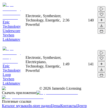
Electronic, Synthesizer,
Technology, Energetic,
2:36
140
Epic
Powerful
Technology
Underscore
Yevhen
Lokhmatov
Electronic, Synthesizer,
Electricpiano,
1:49
141
Epic
Technology, Energetic,
Technology
Powerful
Loop
Yevhen
Lokhmatov
©
2026
Jamendo Licensing
Скачать приложение
Полезные ссылки
Каталог музыки
In-store радио
Цены
Контакты
Центр