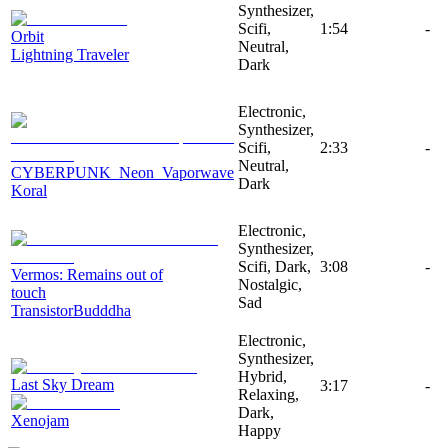
Synthesizer,
Scifi,
1:54
-
Orbit
Neutral,
Lightning Traveler
Dark
Electronic,
Synthesizer,
Scifi,
2:33
-
Neutral,
CYBERPUNK_Neon_Vaporwave
Dark
Koral
Electronic,
Synthesizer,
Scifi, Dark,
3:08
-
Vermos: Remains out of
Nostalgic,
touch
Sad
TransistorBudddha
Electronic,
Synthesizer,
Hybrid,
Last Sky Dream
3:17
-
Relaxing,
Dark,
Xenojam
Happy