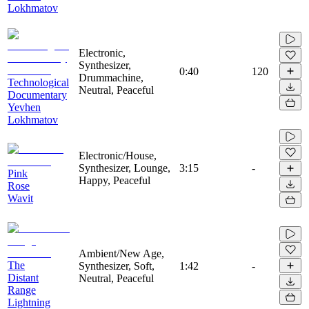
Lokhmatov
Electronic,
Synthesizer,
0:40
120
Drummachine,
Technological
Neutral, Peaceful
Documentary
Yevhen
Lokhmatov
Electronic/House,
Synthesizer, Lounge,
3:15
-
Pink
Happy, Peaceful
Rose
Wavit
Ambient/New Age,
The
Synthesizer, Soft,
1:42
-
Distant
Neutral, Peaceful
Range
Lightning