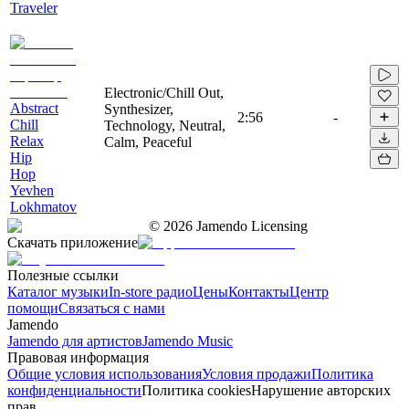
Traveler
Electronic/Chill Out,
Abstract
Synthesizer,
2:56
-
Chill
Technology, Neutral,
Relax
Calm, Peaceful
Hip
Hop
Yevhen
Lokhmatov
©
2026
Jamendo Licensing
Скачать приложение
Полезные ссылки
Каталог музыки
In-store радио
Цены
Контакты
Центр
помощи
Связаться с нами
Jamendo
Jamendo для артистов
Jamendo Music
Правовая информация
Общие условия использования
Условия продажи
Политика
конфиденциальности
Политика cookies
Нарушение авторских
прав