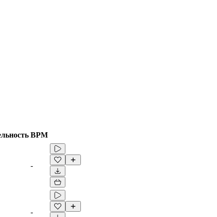
ельность
BPM
-
-