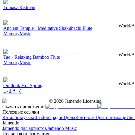
Tomasz Redman
World/As
Ancient Temple - Meditative Shakuhachi Flute
MemoryMusic
World/As
Tao - Relaxing Bamboo Flute
MemoryMusic
World/As
Outllook Hot Spring
いまたく
©
2026
Jamendo Licensing
Скачать приложение
Полезные ссылки
Каталог музыки
In-store радио
Цены
Контакты
Центр помощи
Свя
Jamendo
Jamendo для артистов
Jamendo Music
Правовая информация