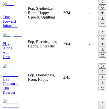
Pop, Synthesizer,
Retro, Happy,
2:34
-
Time
Upbeat, Uplifting
Forward
Infraction
Pop, Electricguitar,
Play
3:04
-
Happy, Energetic
Along
Adi
Ursu
Pop, Doublebass,
2:41
-
Hey
Horn, Happy
Christmas
Tim
Koerber