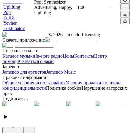
Pop, Synthesizer,
Uplifting
Advertising, Happy,
1:06
-
Pop
Uplifting
Edit 8
Yevhen
Lokhmatov
©
2026
Jamendo Licensing
Скачать приложение
Полезные ссылки
Каталог музыки
In-store радио
Цены
Контакты
Центр
помощи
Связаться с нами
Jamendo
Jamendo для артистов
Jamendo Music
Правовая информация
Общие условия использования
Условия продажи
Политика
конфиденциальности
Политика cookies
Нарушение авторских
прав
Подписаться