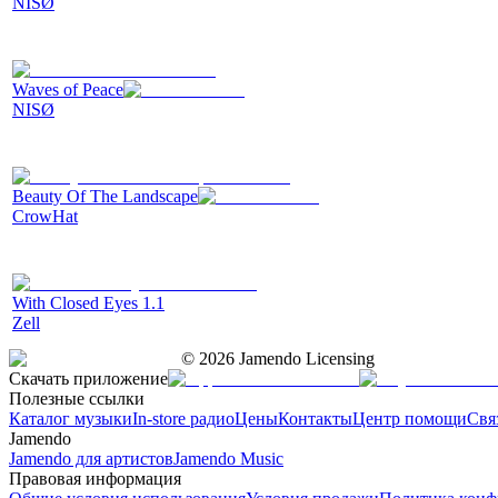
NISØ
Waves of Peace
NISØ
Beauty Of The Landscape
CrowHat
With Closed Eyes 1.1
Zell
©
2026
Jamendo Licensing
Скачать приложение
Полезные ссылки
Каталог музыки
In-store радио
Цены
Контакты
Центр помощи
Свя
Jamendo
Jamendo для артистов
Jamendo Music
Правовая информация