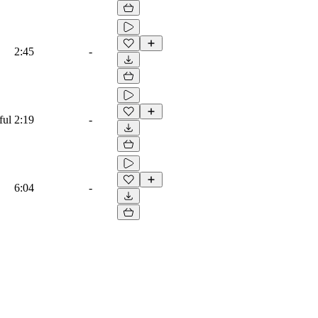
2:45
-
ful
2:19
-
6:04
-