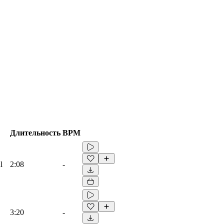
Длительность
BPM
l
2:08
-
3:20
-