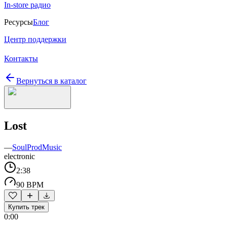
In-store радио
Ресурсы
Блог
Центр поддержки
Контакты
Вернуться в каталог
Lost
—
SoulProdMusic
electronic
2:38
90 BPM
Купить трек
0:00