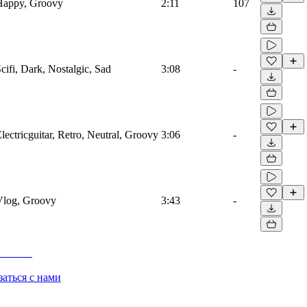
 Happy, Groovy
2:11
107
Scifi, Dark, Nostalgic, Sad
3:08
-
Electricguitar, Retro, Neutral, Groovy
3:06
-
 Vlog, Groovy
3:43
-
заться с нами