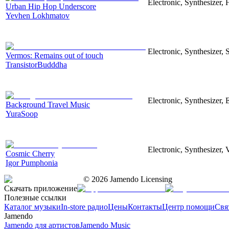
Electronic, Synthesizer,
Urban Hip Hop Underscore
Yevhen Lokhmatov
Electronic, Synthesizer, 
Vermos: Remains out of touch
TransistorBudddha
Electronic, Synthesizer, 
Background Travel Music
YuraSoop
Electronic, Synthesizer,
Cosmic Cherry
Igor Pumphonia
©
2026
Jamendo Licensing
Скачать приложение
Полезные ссылки
Каталог музыки
In-store радио
Цены
Контакты
Центр помощи
Свя
Jamendo
Jamendo для артистов
Jamendo Music