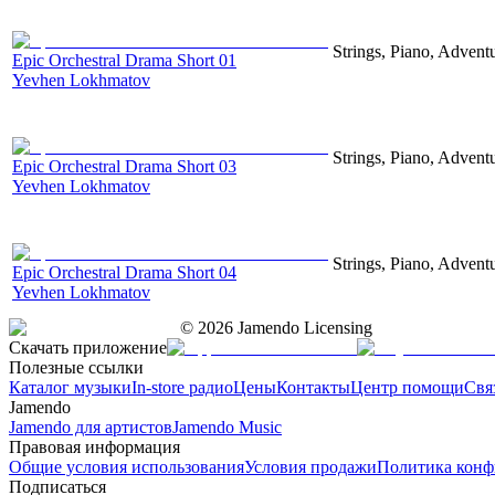
Strings, Piano, Advent
Epic Orchestral Drama Short 01
Yevhen Lokhmatov
Strings, Piano, Advent
Epic Orchestral Drama Short 03
Yevhen Lokhmatov
Strings, Piano, Advent
Epic Orchestral Drama Short 04
Yevhen Lokhmatov
©
2026
Jamendo Licensing
Скачать приложение
Полезные ссылки
Каталог музыки
In-store радио
Цены
Контакты
Центр помощи
Свя
Jamendo
Jamendo для артистов
Jamendo Music
Правовая информация
Общие условия использования
Условия продажи
Политика конф
Подписаться