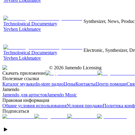
Yevhen Lokhmatov
Synthesizer, News, Producti
Technological Documentary
Yevhen Lokhmatov
Electronic, Synthesizer, D
Technological Documentary
Yevhen Lokhmatov
©
2026
Jamendo Licensing
Скачать приложение
Полезные ссылки
Каталог музыки
In-store радио
Цены
Контакты
Центр помощи
Свя
Jamendo
Jamendo для артистов
Jamendo Music
Правовая информация
Общие условия использования
Условия продажи
Политика конф
Подписаться