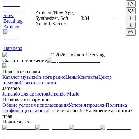
Ambient/New Age,
Slow
Synthesizer, Soft,
3:34
-
Breathing
Neutral, Serene
Ambient
Databend
©
2026
Jamendo Licensing
Скачать приложение
Полезные ссылки
Каталог музыки
In-store радио
Цены
Контакты
Центр
помощи
Связаться с нами
Jamendo
Jamendo для артистов
Jamendo Music
Правовая информация
Общие условия использования
Условия продажи
Политика
конфиденциальности
Политика cookies
Нарушение авторских
прав
Подписаться