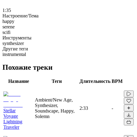
1:35
Настроение/Тема
happy
serene
scifi
Инструменты
synthesizer
Другие теги
instrumental
Похожие треки
Название
Теги
Длительность
BPM
Ambient/New Age,
Synthesizer,
2:33
-
Stellar
Soundscape, Happy,
Voyage
Solemn
Lightning
Traveler