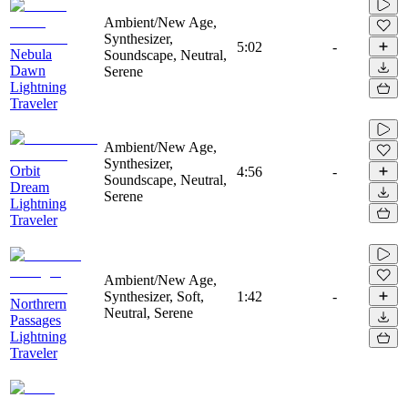
Ambient/New Age,
Synthesizer,
5:02
-
Nebula
Soundscape, Neutral,
Dawn
Serene
Lightning
Traveler
Ambient/New Age,
Synthesizer,
Orbit
4:56
-
Soundscape, Neutral,
Dream
Serene
Lightning
Traveler
Ambient/New Age,
Synthesizer, Soft,
1:42
-
Northrern
Neutral, Serene
Passages
Lightning
Traveler