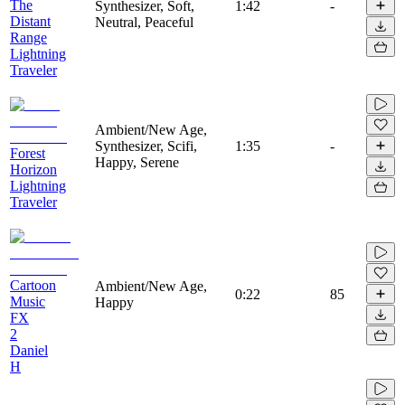
The
Synthesizer, Soft,
1:42
-
Distant
Neutral, Peaceful
Range
Lightning
Traveler
Ambient/New Age,
Synthesizer, Scifi,
1:35
-
Forest
Happy, Serene
Horizon
Lightning
Traveler
Cartoon
Ambient/New Age,
0:22
85
Music
Happy
FX
2
Daniel
H