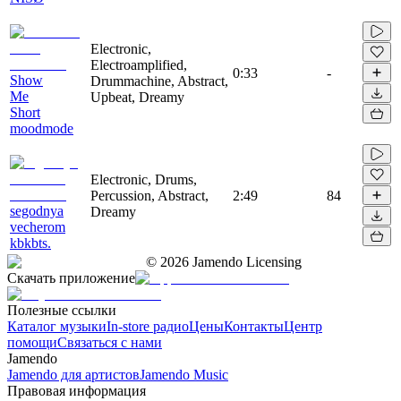
Electronic,
Electroamplified,
0:33
-
Show
Drummachine, Abstract,
Me
Upbeat, Dreamy
Short
moodmode
Electronic, Drums,
Percussion, Abstract,
2:49
84
segodnya
Dreamy
vecherom
kbkbts.
©
2026
Jamendo Licensing
Скачать приложение
Полезные ссылки
Каталог музыки
In-store радио
Цены
Контакты
Центр
помощи
Связаться с нами
Jamendo
Jamendo для артистов
Jamendo Music
Правовая информация