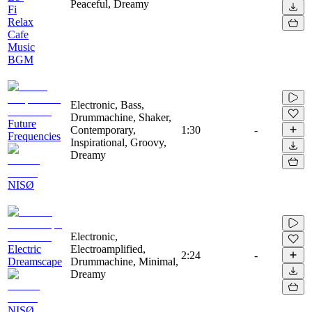
Peaceful, Dreamy
Fi
Relax
Cafe
Music
BGM
Electronic, Bass,
Drummachine, Shaker,
Future
Contemporary,
1:30
-
Frequencies
Inspirational, Groovy,
Dreamy
NISØ
Electronic,
Electric
Electroamplified,
2:24
-
Dreamscape
Drummachine, Minimal,
Dreamy
NISØ