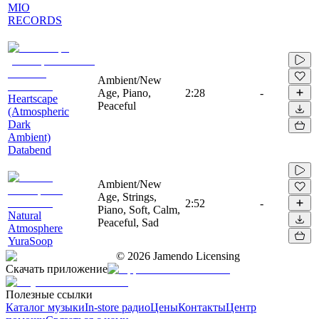
MIO
RECORDS
Ambient/New
Age, Piano,
2:28
-
Heartscape
Peaceful
(Atmospheric
Dark
Ambient)
Databend
Ambient/New
Age, Strings,
2:52
-
Piano, Soft, Calm,
Natural
Peaceful, Sad
Atmosphere
YuraSoop
©
2026
Jamendo Licensing
Скачать приложение
Полезные ссылки
Каталог музыки
In-store радио
Цены
Контакты
Центр