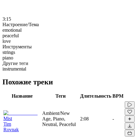
3:15
Настроение/Тема
emotional
peaceful
love
Инструменты
strings
piano
Другие теги
instrumental
Похожие треки
Название
Теги
Длительность
BPM
Ambient/New
Mist
Age, Piano,
2:08
-
Tim
Neutral, Peaceful
Rovnak