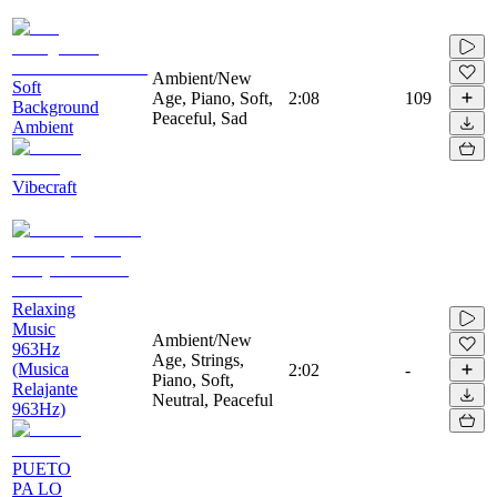
Ambient/New
Soft
Age, Piano, Soft,
2:08
109
Background
Peaceful, Sad
Ambient
Vibecraft
Relaxing
Music
Ambient/New
963Hz
Age, Strings,
(Musica
2:02
-
Piano, Soft,
Relajante
Neutral, Peaceful
963Hz)
PUETO
PA LO