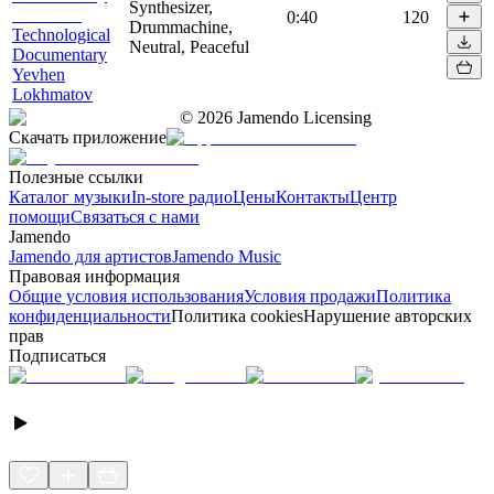
Synthesizer,
0:40
120
Drummachine,
Technological
Neutral, Peaceful
Documentary
Yevhen
Lokhmatov
©
2026
Jamendo Licensing
Скачать приложение
Полезные ссылки
Каталог музыки
In-store радио
Цены
Контакты
Центр
помощи
Связаться с нами
Jamendo
Jamendo для артистов
Jamendo Music
Правовая информация
Общие условия использования
Условия продажи
Политика
конфиденциальности
Политика cookies
Нарушение авторских
прав
Подписаться