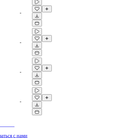
-
-
-
-
заться с нами