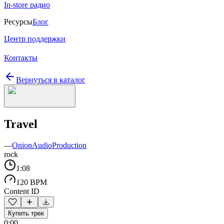
In-store радио
Ресурсы
Блог
Центр поддержки
Контакты
Вернуться в каталог
Travel
—
OnionAudioProduction
rock
1:08
120 BPM
Content ID
Купить трек
0:00