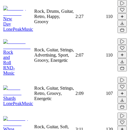
Rock, Drums, Guitar,
Retro, Happy,
2:27
110
New
Groovy
Day
LonePeakMusic
Rock, Guitar, Strings,
Rock
Advertising, Sport,
2:07
110
and
Groovy, Energetic
Roll
RND-
Music
Rock, Guitar, Strings,
Retro, Groovy,
2:09
107
Shards
Energetic
LonePeakMusic
Rock, Guitar, Soft,
Whoa
3:11
120