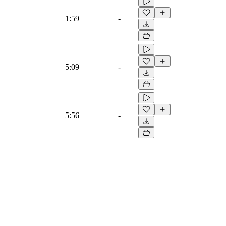
1:59
-
5:09
-
5:56
-