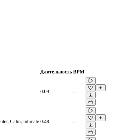
Длительность
BPM
0:09
-
ailer, Calm, Intimate
0:48
-