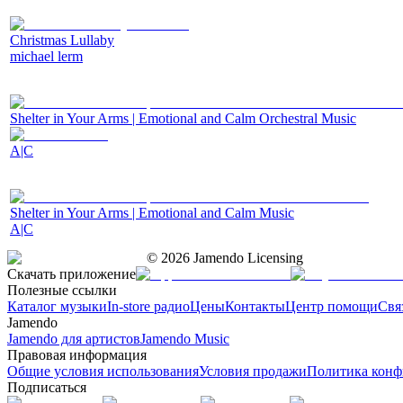
Christmas Lullaby
michael lerm
Shelter in Your Arms | Emotional and Calm Orchestral Music
A|C
Shelter in Your Arms | Emotional and Calm Music
A|C
©
2026
Jamendo Licensing
Скачать приложение
Полезные ссылки
Каталог музыки
In-store радио
Цены
Контакты
Центр помощи
Свя
Jamendo
Jamendo для артистов
Jamendo Music
Правовая информация
Общие условия использования
Условия продажи
Политика конф
Подписаться