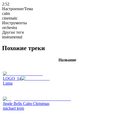
2:52
Настроение/Тема
calm
cinematic
Инструменты
orchestra
Другие теги
instrumental
Похожие треки
Название
LOGO_14
Luma
Jingle Bells Calm Christmas
michael lerm