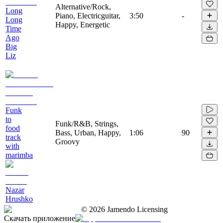
Alternative/Rock,
Long
Piano, Electricguitar,
3:50
-
Long
Happy, Energetic
Time
Ago
Big
Liz
Funk
to
Funk/R&B, Strings,
food
Bass, Urban, Happy,
1:06
90
track
Groovy
with
marimba
Nazar
Hrushko
©
2026
Jamendo Licensing
Скачать приложение