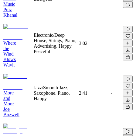
Music
Praz
Khanal
Electronic/Deep
House, Strings, Piano,
Where
3:02
-
Advertising, Happy,
the
Peaceful
Wind
Blows
Wavit
Jazz/Smooth Jazz,
More
Saxophone, Piano,
2:41
-
and
Happy
More
Joe
Bozwell