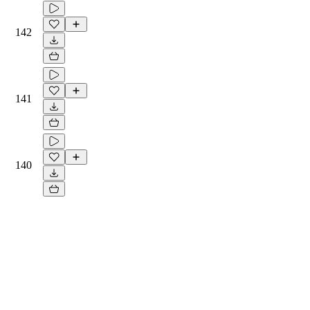
142
141
140