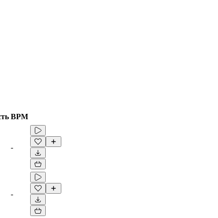
сть
BPM
-
-