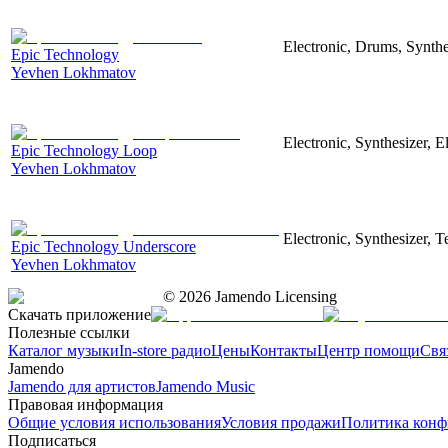
Electronic, Drums, Synthe
Epic Technology
Yevhen Lokhmatov
Electronic, Synthesizer, 
Epic Technology Loop
Yevhen Lokhmatov
Electronic, Synthesizer, 
Epic Technology Underscore
Yevhen Lokhmatov
©
2026
Jamendo Licensing
Скачать приложение
Полезные ссылки
Каталог музыки
In-store радио
Цены
Контакты
Центр помощи
Свя
Jamendo
Jamendo для артистов
Jamendo Music
Правовая информация
Общие условия использования
Условия продажи
Политика конф
Подписаться