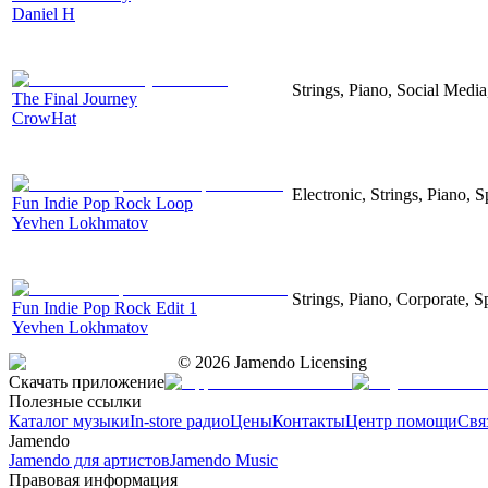
Daniel H
Strings, Piano, Social Media
The Final Journey
CrowHat
Electronic, Strings, Piano, S
Fun Indie Pop Rock Loop
Yevhen Lokhmatov
Strings, Piano, Corporate, S
Fun Indie Pop Rock Edit 1
Yevhen Lokhmatov
©
2026
Jamendo Licensing
Скачать приложение
Полезные ссылки
Каталог музыки
In-store радио
Цены
Контакты
Центр помощи
Свя
Jamendo
Jamendo для артистов
Jamendo Music
Правовая информация