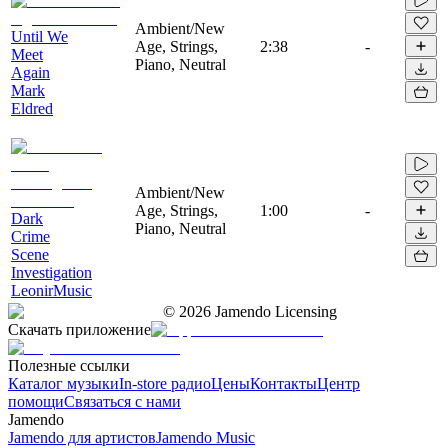
Ambient/New
Until We
Age, Strings,
2:38
-
Meet
Piano, Neutral
Again
Mark
Eldred
Ambient/New
Age, Strings,
1:00
-
Dark
Piano, Neutral
Crime
Scene
Investigation
LeonirMusic
©
2026
Jamendo Licensing
Скачать приложение
Полезные ссылки
Каталог музыки
In-store радио
Цены
Контакты
Центр
помощи
Связаться с нами
Jamendo
Jamendo для артистов
Jamendo Music