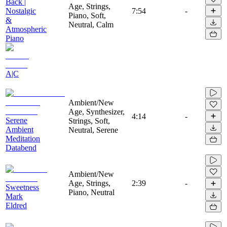
Back |
Age, Strings,
Nostalgic
7:54
-
Piano, Soft,
&
Neutral, Calm
Atmospheric
Piano
A|C
Ambient/New
Age, Synthesizer,
4:14
-
Serene
Strings, Soft,
Ambient
Neutral, Serene
Meditation
Databend
Ambient/New
Age, Strings,
2:39
-
Sweetness
Piano, Neutral
Mark
Eldred