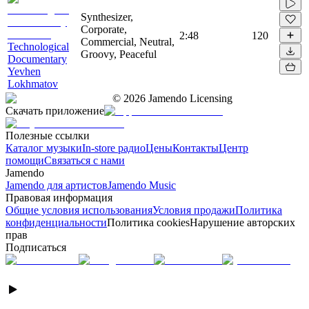
Synthesizer,
Corporate,
2:48
120
Commercial, Neutral,
Technological
Groovy, Peaceful
Documentary
Yevhen
Lokhmatov
©
2026
Jamendo Licensing
Скачать приложение
Полезные ссылки
Каталог музыки
In-store радио
Цены
Контакты
Центр
помощи
Связаться с нами
Jamendo
Jamendo для артистов
Jamendo Music
Правовая информация
Общие условия использования
Условия продажи
Политика
конфиденциальности
Политика cookies
Нарушение авторских
прав
Подписаться